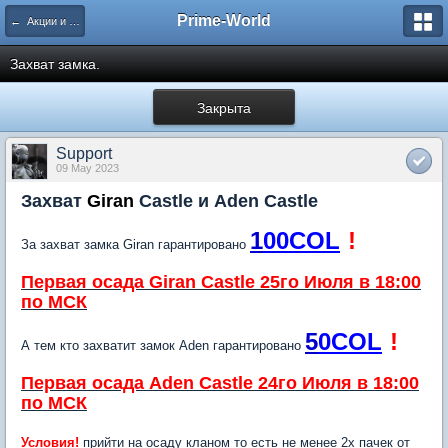
Prime-World
← Акции и Конкурсы
Захват замка.
Закрыта
Support
09 May 2023
Захват
Giran
Castle и Aden Castle
1
00COL
!
За захват замка Giran гарантировано
Первая осада Giran Castle 25го Июля в 18:00
по МСК
5
0COL
!
А тем кто захватит замок Aden гарантировано
Первая осада Aden Castle 24го Июля в 18:00
по МСК
Условия!
прийти на осаду кланом то есть
не менее 2х пачек
от