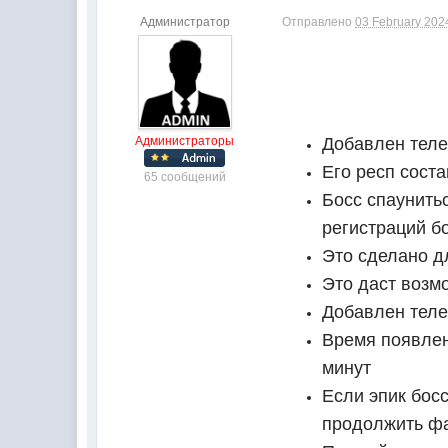
Администратор
Отправлено
03 February 2024
Администраторы
Добавлен теле
Его респ сост
65 сообщений
Босс спаунитьс
регистраций б
Это сделано д
Это даст возм
Добавлен телеп
Время появлени
минут
Если эпик босс
продолжить фа