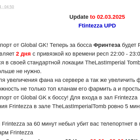
 - 04:50
Update
to 02.03.2025
Ftintezza UPD
порт от Global GK! Теперь за босса
Фринтеза
будет 
авляет
2 дня
с привязкой ко времени респ 22:00 - 23:0
я в своей стандартной локации TheLastImperial Tomb
ольше не нужно.
ля увеличения фана на сервере а так же увеличить 
ожность не только топ кланам его фармить а и прост
орт от Global GK к боссу! Для входа в зал Frintezza
я Frintezza в зале TheLastImperialTomb ровно 5 мин
 Frintezza за 60 минут небыл убит вас телепортнет в
рм Frintezza