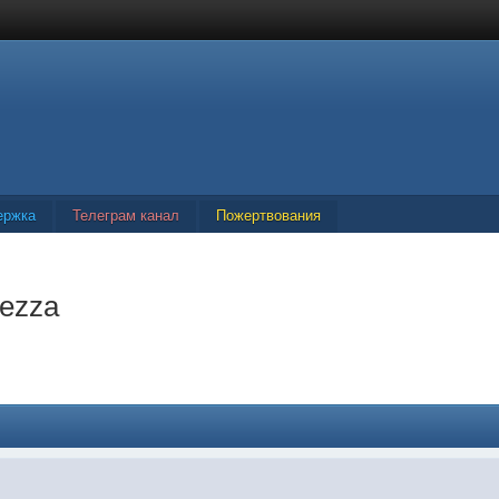
ержка
Телеграм канал
Пожертвования
tezza