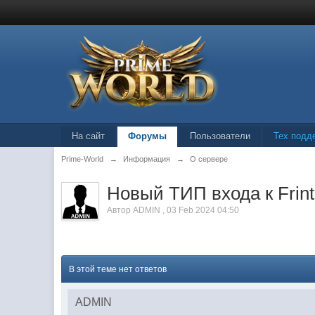
На сайт
Форумы
Пользователи
Тех подд
Prime-World
→
Информация
→
О сервере
Новый ТИП входа к Frin
Автор
ADMIN
,
03 Feb 2024 04:50
В этой теме нет ответов
ADMIN